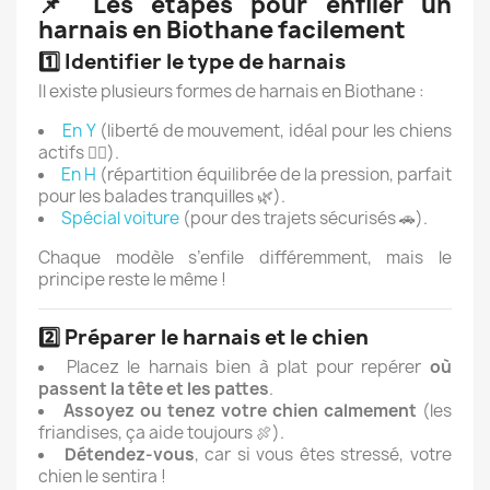
📌
Les étapes pour enfiler un
harnais en Biothane facilement
1️⃣
Identifier le type de harnais
Il existe plusieurs formes de harnais en Biothane :
En Y
(liberté de mouvement, idéal pour les chiens
actifs 🏃‍♂️).
En H
(répartition équilibrée de la pression, parfait
pour les balades tranquilles 🌿).
Spécial voiture
(pour des trajets sécurisés 🚗).
Chaque modèle s’enfile différemment, mais le
principe reste le même !
2️⃣
Préparer le harnais et le chien
Placez le harnais bien à plat pour repérer
où
passent la tête et les pattes
.
Assoyez ou tenez votre chien calmement
(les
friandises, ça aide toujours 🍖).
Détendez-vous
, car si vous êtes stressé, votre
chien le sentira !