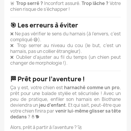
🚨
Trop serré ?
Inconfort assuré.
Trop lâche ?
Votre
chien risque de s’échapper !
🎯
Les erreurs à éviter
❌ Ne pas vérifier le sens du harnais (à l’envers, c’est
compliqué 😅).
❌ Trop serrer au niveau du cou (le but, c’est un
harnais, pas un collier étrangleur).
❌ Oublier d’ajuster au fil du temps (un chien peut
changer de morphologie !).
🏁
Prêt pour l’aventure !
Ça y est, votre chien est
harnaché comme un pro
,
prêt pour une balade stylée et sécurisée ! Avec un
peu de pratique, enfiler son harnais en Biothane
deviendra un
jeu d’enfant
. Et qui sait, peut-être que
votre chien finira par
venir lui-même glisser sa tête
dedans
? 🤞🐕
Alors, prêt à partir à l’aventure ? 🚀