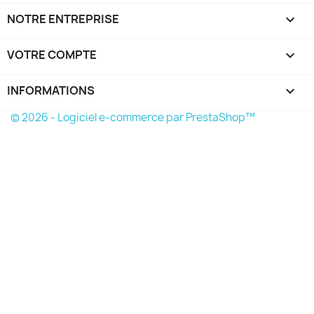
NOTRE ENTREPRISE

VOTRE COMPTE

INFORMATIONS
keyboard_arrow_down
© 2026 - Logiciel e-commerce par PrestaShop™