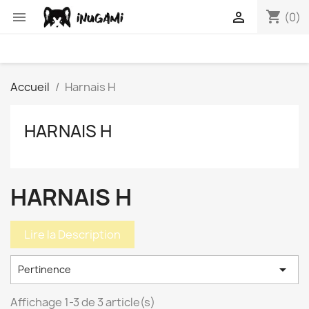
shopping_cart


(0)
Accueil
Harnais H
HARNAIS H
HARNAIS H
Lire la Description

Pertinence
Affichage 1-3 de 3 article(s)