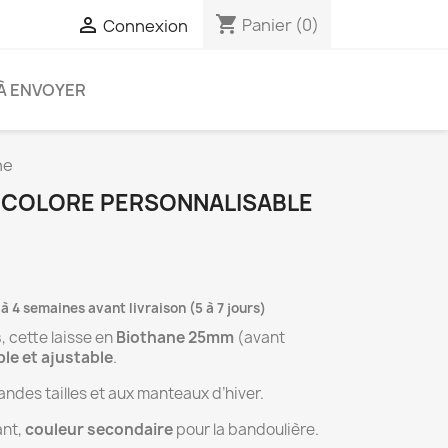
shopping_cart

Panier
(0)
Connexion
À ENVOYER
ne
BICOLORE PERSONNALISABLE
 à 4 semaines avant livraison (5 à 7 jours)
s
, cette laisse en
Biothane 25mm
(avant
le et ajustable
.
ndes tailles et aux manteaux d’hiver.
ant,
couleur secondaire
pour la bandoulière.