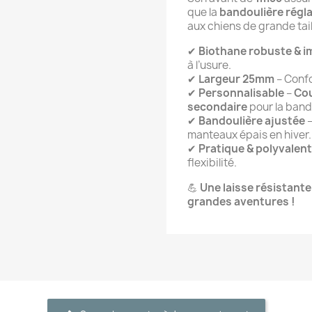
que la
bandoulière régl
aux chiens de grande tail
✔
Biothane robuste & 
à l’usure.
✔
Largeur 25mm
– Confo
✔
Personnalisable
–
Cou
secondaire
pour la band
✔
Bandoulière ajustée
–
manteaux épais en hiver.
✔
Pratique & polyvalen
flexibilité.
💪
Une laisse résistante
grandes aventures !