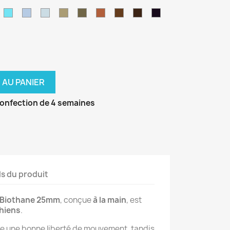
age
Caraibes
néon
pastel
pomme
foncé
leu
Bleu
Bleu
Bleu
Beige
Vert
Marron
Marron
Marron
Noir
e
air
skyan
polaire
pastel
militaire
clair
foncé
 AU PANIER
confection de 4 semaines
ls du produit
n Biothane 25mm
, conçue
à la main
, est
chiens
.
e une bonne liberté de mouvement, tandis