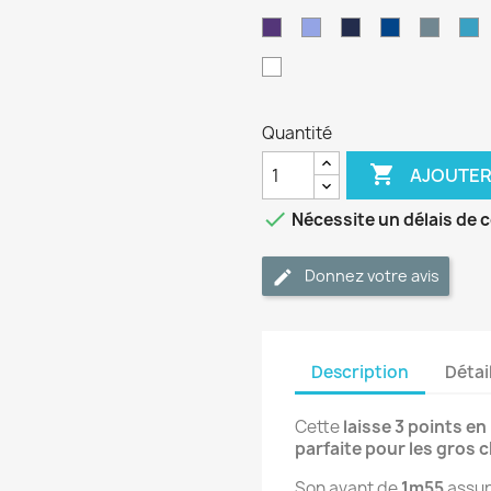
néon
pastel
s
Violet
Periwinkle
Bleu
Bleu
Bleu
B
marine
foncé
petrol
cl
Blanc
Quantité

AJOUTER

Nécessite un délais de 
Donnez votre avis
Description
Détai
Cette
laisse 3 points e
parfaite pour les gros 
Son avant de
1m55
assur