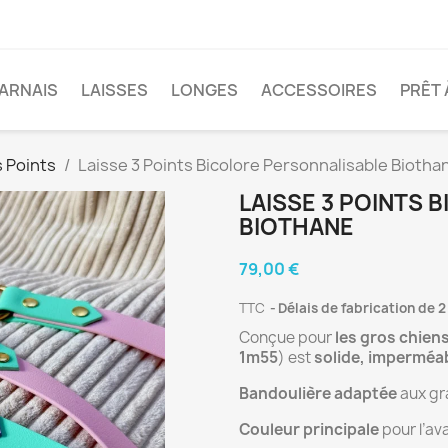
ARNAIS
LAISSES
LONGES
ACCESSOIRES
PRÊT 
s Points
Laisse 3 Points Bicolore Personnalisable Biotha
LAISSE 3 POINTS 
BIOTHANE
79,00 €
TTC
Délais de fabrication de 2
Conçue pour
les gros chien
1m55
) est
solide, imperméab
Bandoulière adaptée
aux gra
Couleur principale
pour l’av