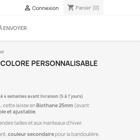
shopping_cart

Panier
(0)
Connexion
À ENVOYER
ne
BICOLORE PERSONNALISABLE
 à 4 semaines avant livraison (5 à 7 jours)
s
, cette laisse en
Biothane 25mm
(avant
le et ajustable
.
ndes tailles et aux manteaux d’hiver.
ant,
couleur secondaire
pour la bandoulière.