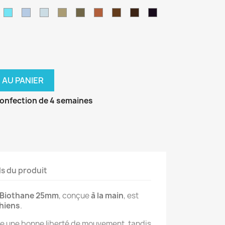
age
Caraibes
néon
pastel
pomme
foncé
leu
Bleu
Bleu
Bleu
Beige
Vert
Marron
Marron
Marron
Noir
e
air
skyan
polaire
pastel
militaire
clair
foncé
 AU PANIER
confection de 4 semaines
ls du produit
n Biothane 25mm
, conçue
à la main
, est
chiens
.
e une bonne liberté de mouvement, tandis