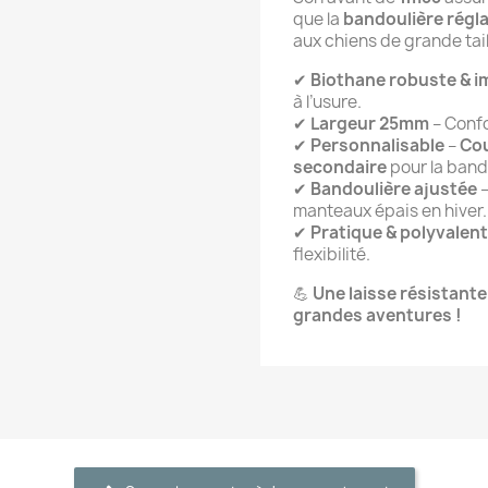
que la
bandoulière régl
aux chiens de grande tail
✔
Biothane robuste & 
à l’usure.
✔
Largeur 25mm
– Confo
✔
Personnalisable
–
Cou
secondaire
pour la band
✔
Bandoulière ajustée
–
manteaux épais en hiver.
✔
Pratique & polyvalen
flexibilité.
💪
Une laisse résistante
grandes aventures !