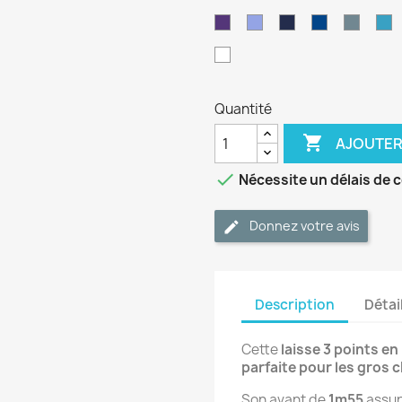
néon
pastel
s
Violet
Periwinkle
Bleu
Bleu
Bleu
B
marine
foncé
petrol
cl
Blanc
Quantité

AJOUTER

Nécessite un délais de 
Donnez votre avis
Description
Détai
Cette
laisse 3 points e
parfaite pour les gros 
Son avant de
1m55
assur