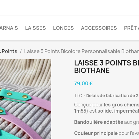
ARNAIS
LAISSES
LONGES
ACCESSOIRES
PRÊT 
s Points
Laisse 3 Points Bicolore Personnalisable Biotha
LAISSE 3 POINTS 
BIOTHANE
79,00 €
TTC
Délais de fabrication de 2
Conçue pour
les gros chien
1m55
) est
solide, imperméab
Bandoulière adaptée
aux gra
Couleur principale
pour l’av