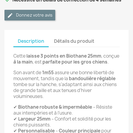
Donnez votre avis
Description
Détails du produit
Cette
laisse 3 points en Biothane 25mm
, conçue
à la main
, est
parfaite pour les gros chiens
.
Son avant de
1m55
assure une bonne liberté de
mouvement, tandis que la
bandoulière réglable
tombe sur la hanche, s’adaptant ainsi aux chiens
de grande taille et aux tenues d’hiver
volumineuses.
✔
Biothane robuste & imperméable
– Résiste
aux intempéries et à l’usure.
✔
Largeur 25mm
– Confort et solidité pour les
chiens puissants.
✔
Personnalisable
–
Couleur principale
pour