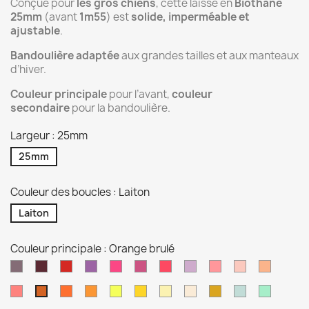
Conçue pour
les gros chiens
, cette laisse en
Biothane
25mm
(avant
1m55
) est
solide, imperméable et
ajustable
.
Bandoulière adaptée
aux grandes tailles et aux manteaux
d’hiver.
Couleur principale
pour l’avant,
couleur
secondaire
pour la bandoulière.
Largeur : 25mm
25mm
Couleur des boucles : Laiton
Laiton
Couleur principale : Orange brulé
Mauve
Lie
Rouge
Orchidée
Rose
Magenta
Rose
Violet
Rose
Dusty
Rose
de
passion
néon
pastel
pastel
rose
or
Corail
Orange
Pêche
Jaune
Jaune
Jaune
Tan
Or
Vert
Vert
Orange
vin
clair
néon
pastel
sage
Caraibe
brulé