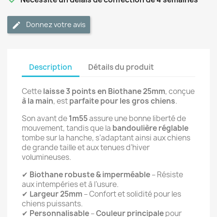
Donnez votre avis
Description
Détails du produit
Cette
laisse 3 points en Biothane 25mm
, conçue
à la main
, est
parfaite pour les gros chiens
.
Son avant de
1m55
assure une bonne liberté de
mouvement, tandis que la
bandoulière réglable
tombe sur la hanche, s’adaptant ainsi aux chiens
de grande taille et aux tenues d’hiver
volumineuses.
✔
Biothane robuste & imperméable
– Résiste
aux intempéries et à l’usure.
✔
Largeur 25mm
– Confort et solidité pour les
chiens puissants.
✔
Personnalisable
–
Couleur principale
pour