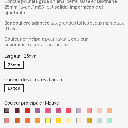
Conçue pour
les gros chiens
, cette laisse en
Biothane
25mm
(avant
1m55
) est
solide, imperméable et
ajustable
.
Bandoulière adaptée
aux grandes tailles et aux manteaux
d’hiver.
Couleur principale
pour l’avant,
couleur
secondaire
pour la bandoulière.
Largeur : 25mm
25mm
Couleur des boucles : Laiton
Laiton
Couleur principale : Mauve
Lie
Rouge
Orchidée
Rose
Magenta
Rose
Violet
Rose
Dusty
Rose
Mauve
de
passion
néon
pastel
pastel
rose
or
Corail
Orange
Orange
Pêche
Jaune
Jaune
Jaune
Tan
Or
Vert
Vert
vin
clair
brulé
néon
pastel
sage
Caraibe