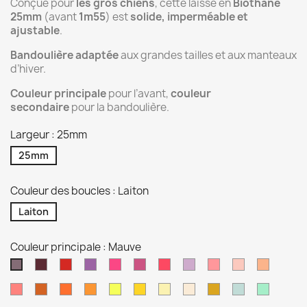
Conçue pour
les gros chiens
, cette laisse en
Biothane
25mm
(avant
1m55
) est
solide, imperméable et
ajustable
.
Bandoulière adaptée
aux grandes tailles et aux manteaux
d’hiver.
Couleur principale
pour l’avant,
couleur
secondaire
pour la bandoulière.
Largeur : 25mm
25mm
Couleur des boucles : Laiton
Laiton
Couleur principale : Mauve
Lie
Rouge
Orchidée
Rose
Magenta
Rose
Violet
Rose
Dusty
Rose
Mauve
de
passion
néon
pastel
pastel
rose
or
Corail
Orange
Orange
Pêche
Jaune
Jaune
Jaune
Tan
Or
Vert
Vert
vin
clair
brulé
néon
pastel
sage
Caraibe