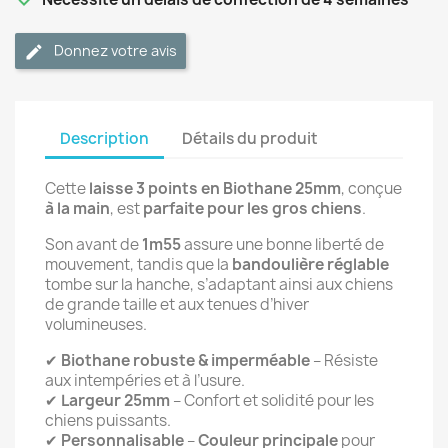
Donnez votre avis
Description
Détails du produit
Cette
laisse 3 points en Biothane 25mm
, conçue
à la main
, est
parfaite pour les gros chiens
.
Son avant de
1m55
assure une bonne liberté de
mouvement, tandis que la
bandoulière réglable
tombe sur la hanche, s’adaptant ainsi aux chiens
de grande taille et aux tenues d’hiver
volumineuses.
✔
Biothane robuste & imperméable
– Résiste
aux intempéries et à l’usure.
✔
Largeur 25mm
– Confort et solidité pour les
chiens puissants.
✔
Personnalisable
–
Couleur principale
pour