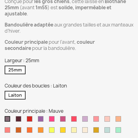
Conçue pour
les gros chiens
, cette laisse en
Biothane
25mm
(avant
1m55
) est
solide, imperméable et
ajustable
.
Bandoulière adaptée
aux grandes tailles et aux manteaux
d’hiver.
Couleur principale
pour l’avant,
couleur
secondaire
pour la bandoulière.
Largeur : 25mm
25mm
Couleur des boucles : Laiton
Laiton
Couleur principale : Mauve
Lie
Rouge
Orchidée
Rose
Magenta
Rose
Violet
Rose
Dusty
Rose
Mauve
de
passion
néon
pastel
pastel
rose
or
Corail
Orange
Orange
Pêche
Jaune
Jaune
Jaune
Tan
Or
Vert
Vert
vin
clair
brulé
néon
pastel
sage
Caraibe