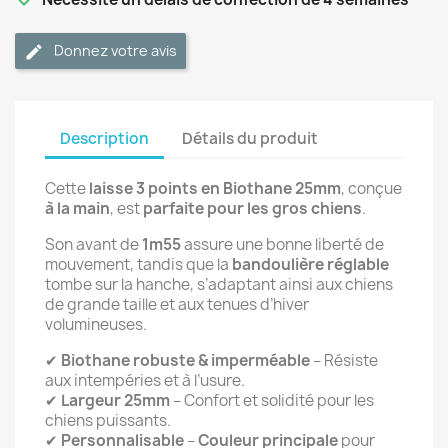
Donnez votre avis
Description
Détails du produit
Cette
laisse 3 points en Biothane 25mm
, conçue
à la main
, est
parfaite pour les gros chiens
.
Son avant de
1m55
assure une bonne liberté de
mouvement, tandis que la
bandoulière réglable
tombe sur la hanche, s’adaptant ainsi aux chiens
de grande taille et aux tenues d’hiver
volumineuses.
✔
Biothane robuste & imperméable
– Résiste
aux intempéries et à l’usure.
✔
Largeur 25mm
– Confort et solidité pour les
chiens puissants.
✔
Personnalisable
–
Couleur principale
pour