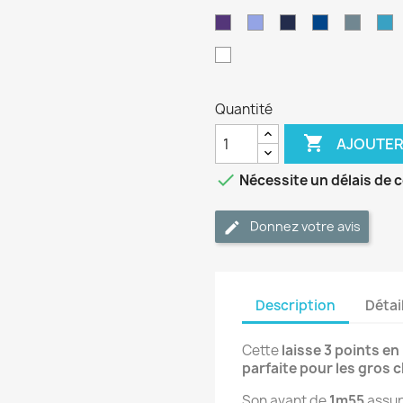
néon
pastel
s
Violet
Periwinkle
Bleu
Bleu
Bleu
B
marine
foncé
petrol
cl
Blanc
Quantité

AJOUTER

Nécessite un délais de 
Donnez votre avis
Description
Détai
Cette
laisse 3 points e
parfaite pour les gros 
Son avant de
1m55
assur