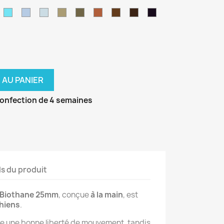
age
Caraibes
néon
pastel
pomme
foncé
leu
Bleu
Bleu
Bleu
Beige
Vert
Marron
Marron
Marron
Noir
e
air
skyan
polaire
pastel
militaire
clair
foncé
 AU PANIER
confection de 4 semaines
ls du produit
n Biothane 25mm
, conçue
à la main
, est
chiens
.
e une bonne liberté de mouvement, tandis