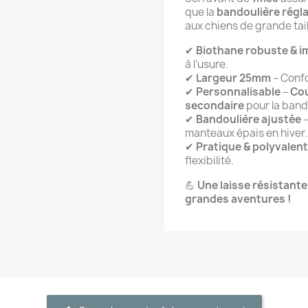
que la
bandoulière régl
aux chiens de grande tail
✔
Biothane robuste & 
à l’usure.
✔
Largeur 25mm
– Confo
✔
Personnalisable
–
Cou
secondaire
pour la band
✔
Bandoulière ajustée
–
manteaux épais en hiver.
✔
Pratique & polyvalen
flexibilité.
💪
Une laisse résistante
grandes aventures !