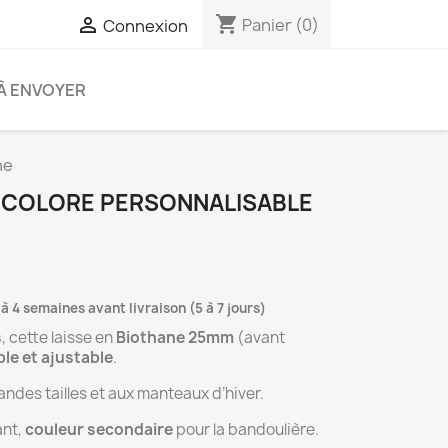
shopping_cart

Panier
(0)
Connexion
À ENVOYER
ne
BICOLORE PERSONNALISABLE
 à 4 semaines avant livraison (5 à 7 jours)
s
, cette laisse en
Biothane 25mm
(avant
le et ajustable
.
ndes tailles et aux manteaux d’hiver.
ant,
couleur secondaire
pour la bandoulière.