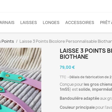
ARNAIS
LAISSES
LONGES
ACCESSOIRES
PRÊT 
s Points
Laisse 3 Points Bicolore Personnalisable Biotha
LAISSE 3 POINTS 
BIOTHANE
79,00 €
TTC
Délais de fabrication de 2
Conçue pour
les gros chien
1m55
) est
solide, imperméab
Bandoulière adaptée
aux gra
Couleur principale
pour l’av