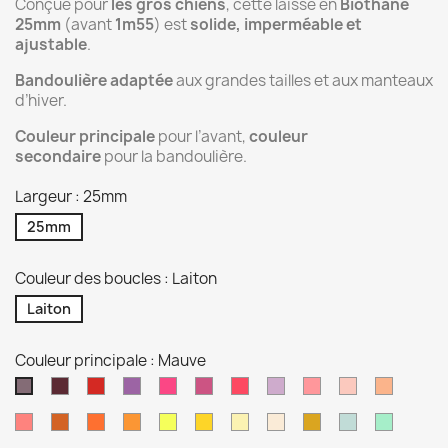
Conçue pour
les gros chiens
, cette laisse en
Biothane
25mm
(avant
1m55
) est
solide, imperméable et
ajustable
.
Bandoulière adaptée
aux grandes tailles et aux manteaux
d’hiver.
Couleur principale
pour l’avant,
couleur
secondaire
pour la bandoulière.
Largeur : 25mm
25mm
Couleur des boucles : Laiton
Laiton
Couleur principale : Mauve
Lie
Rouge
Orchidée
Rose
Magenta
Rose
Violet
Rose
Dusty
Rose
Mauve
de
passion
néon
pastel
pastel
rose
or
Corail
Orange
Orange
Pêche
Jaune
Jaune
Jaune
Tan
Or
Vert
Vert
vin
clair
brulé
néon
pastel
sage
Caraibe