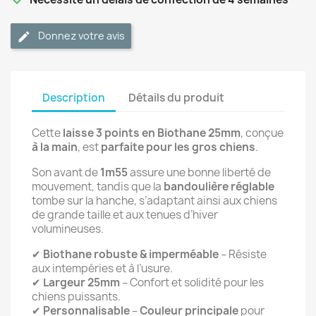
Donnez votre avis
Description
Détails du produit
Cette
laisse 3 points en Biothane 25mm
, conçue
à la main
, est
parfaite pour les gros chiens
.
Son avant de
1m55
assure une bonne liberté de
mouvement, tandis que la
bandoulière réglable
tombe sur la hanche, s’adaptant ainsi aux chiens
de grande taille et aux tenues d’hiver
volumineuses.
✔
Biothane robuste & imperméable
– Résiste
aux intempéries et à l’usure.
✔
Largeur 25mm
– Confort et solidité pour les
chiens puissants.
✔
Personnalisable
–
Couleur principale
pour