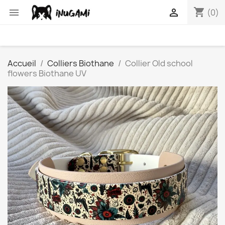
shopping_cart


(0)
Accueil
Colliers Biothane
Collier Old school
flowers Biothane UV