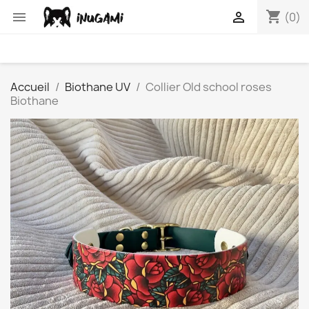
shopping_cart


(0)
Accueil
Biothane UV
Collier Old school roses
Biothane